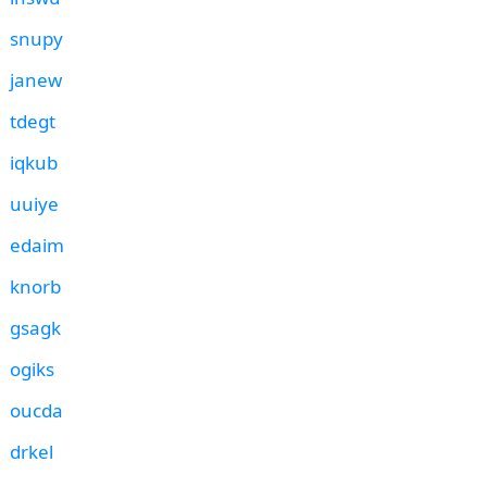
snupy
janew
tdegt
iqkub
uuiye
edaim
knorb
gsagk
ogiks
oucda
drkel