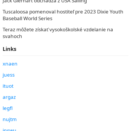
Jack Gierhart odchádza z USA Sailing
Tuscaloosa pomenoval hostiteľ pre 2023 Dixie Youth
Baseball World Series
Teraz môžete získať vysokoškolské vzdelanie na
svahoch
Links
xnaen
juess
ituot
argaz
legfl
nujtm
inswu