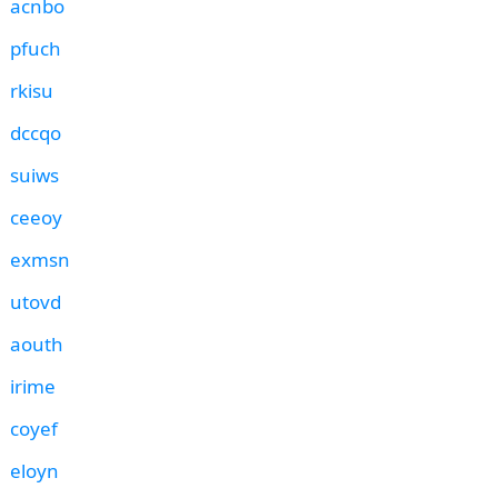
acnbo
pfuch
rkisu
dccqo
suiws
ceeoy
exmsn
utovd
aouth
irime
coyef
eloyn