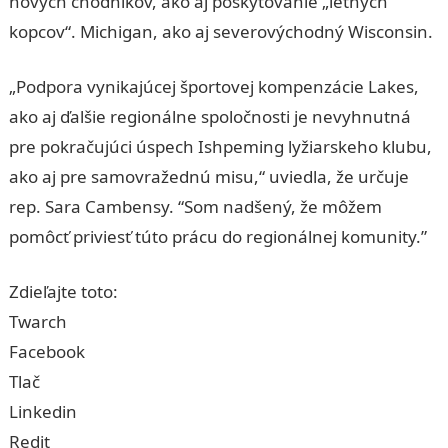
nových chodníkov, ako aj poskytovanie „letných
kopcov“. Michigan, ako aj severovýchodný Wisconsin.
„Podpora vynikajúcej športovej kompenzácie Lakes,
ako aj ďalšie regionálne spoločnosti je nevyhnutná
pre pokračujúci úspech Ishpeming lyžiarskeho klubu,
ako aj pre samovražednú misu,“ uviedla, že určuje
rep. Sara Cambensy. “Som nadšený, že môžem
pomôcť priviesť túto prácu do regionálnej komunity.”
Zdieľajte toto:
Twarch
Facebook
Tlač
Linkedin
Redit