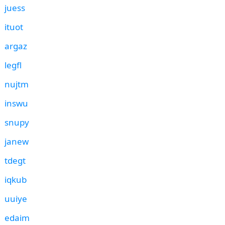
juess
ituot
argaz
legfl
nujtm
inswu
snupy
janew
tdegt
iqkub
uuiye
edaim