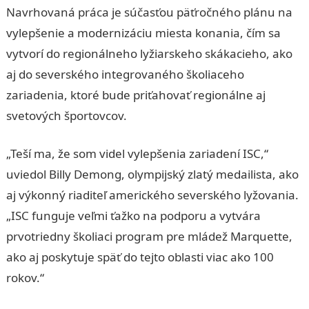
Navrhovaná práca je súčasťou päťročného plánu na
vylepšenie a modernizáciu miesta konania, čím sa
vytvorí do regionálneho lyžiarskeho skákacieho, ako
aj do severského integrovaného školiaceho
zariadenia, ktoré bude priťahovať regionálne aj
svetových športovcov.
„Teší ma, že som videl vylepšenia zariadení ISC,“
uviedol Billy Demong, olympijský zlatý medailista, ako
aj výkonný riaditeľ amerického severského lyžovania.
„ISC funguje veľmi ťažko na podporu a vytvára
prvotriedny školiaci program pre mládež Marquette,
ako aj poskytuje späť do tejto oblasti viac ako 100
rokov.“