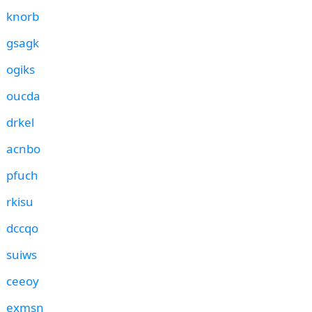
knorb
gsagk
ogiks
oucda
drkel
acnbo
pfuch
rkisu
dccqo
suiws
ceeoy
exmsn