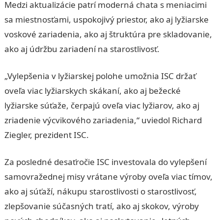
Medzi aktualizácie patrí moderná chata s meniacimi
sa miestnosťami, uspokojivý priestor, ako aj lyžiarske
voskové zariadenia, ako aj štruktúra pre skladovanie,
ako aj údržbu zariadení na starostlivosť.
„Vylepšenia v lyžiarskej polohe umožnia ISC držať
oveľa viac lyžiarskych skákaní, ako aj bežecké
lyžiarske súťaže, čerpajú oveľa viac lyžiarov, ako aj
zriadenie výcvikového zariadenia,“ uviedol Richard
Ziegler, prezident ISC.
Za posledné desaťročie ISC investovala do vylepšení
samovražednej misy vrátane výroby oveľa viac tímov,
ako aj súťaží, nákupu starostlivosti o starostlivosť,
zlepšovanie súčasných tratí, ako aj skokov, výroby